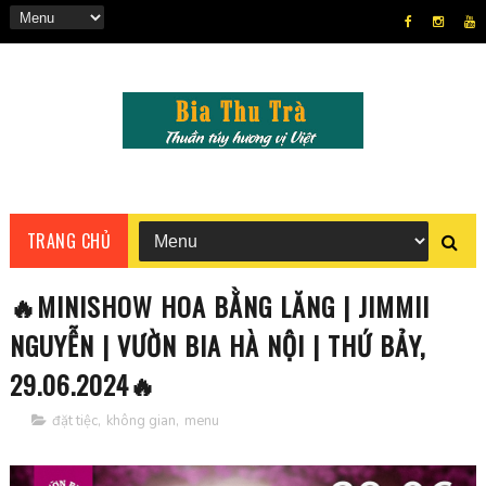
TRANG CHỦ
🔥MINISHOW HOA BẰNG LĂNG | JIMMII
NGUYỄN | VƯỜN BIA HÀ NỘI | THỨ BẢY,
29.06.2024🔥
đặt tiệc
,
không gian
,
menu