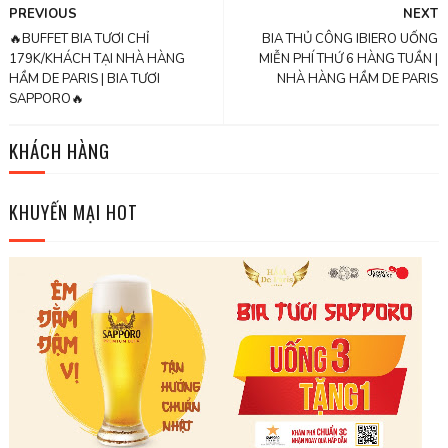
PREVIOUS
NEXT
🔥BUFFET BIA TƯƠI CHỈ
BIA THỦ CÔNG IBIERO UỐNG
179K/KHÁCH TẠI NHÀ HÀNG
MIỄN PHÍ THỨ 6 HÀNG TUẦN |
HẦM DE PARIS | BIA TƯƠI
NHÀ HÀNG HẦM DE PARIS
SAPPORO🔥
KHÁCH HÀNG
KHUYẾN MẠI HOT