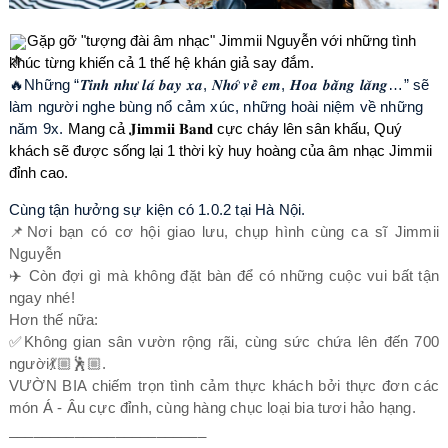
Gặp gỡ "tượng đài âm nhạc" J
immii Nguyễn
với những tình
khúc từng khiến cả 1 thế hệ khán
giả say đắm.
🔥Những “𝑻𝒊̀𝒏𝒉 𝒏𝒉𝒖̛ 𝒍𝒂́ 𝒃𝒂𝒚 𝒙𝒂, 𝑵𝒉𝒐̛́ 𝒗𝒆̂̀ 𝒆𝒎, 𝑯𝒐𝒂 𝒃𝒂̆̀𝒏𝒈 𝒍𝒂̆𝒏𝒈…” sẽ
làm người nghe bùng nổ cảm xúc, những hoài niệm về những
năm 9x.
Mang cả 𝐉𝐢𝐦𝐦𝐢𝐢 𝐁𝐚𝐧𝐝 cực cháy lên sân khấu, Quý
khách sẽ được sống lại 1 thời kỳ huy hoàng của âm nhạc Jimmii
đỉnh cao.
Cùng tận hưởng sự kiện có 1.0.2 tại Hà Nội.
📌Nơi bạn có cơ hội giao lưu, chụp hình cùng ca sĩ Jimmii
Nguyễn
✈️ Còn đợi gì mà không đặt bàn để có những cuộc vui bất tận
ngay nhé!
Hơn thế nữa:
✅Không gian sân vườn rộng rãi, cùng sức chứa lên đến 700
người💃🏼🕺🏼.
VƯỜN BIA chiếm trọn tình cảm thực khách bởi thực đơn các
món Á - Âu cực đỉnh, cùng hàng chục loại bia tươi hảo hạng.
________________________