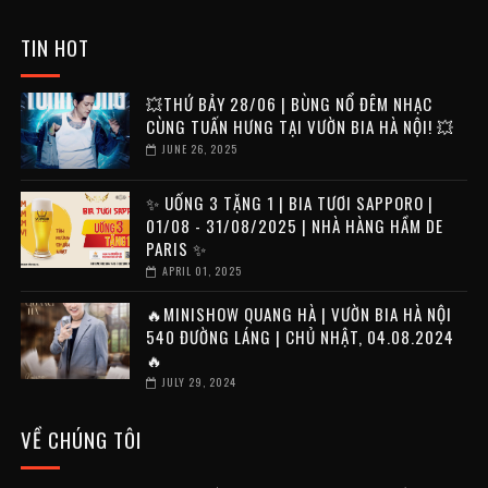
TIN HOT
💥THỨ BẢY 28/06 | BÙNG NỔ ĐÊM NHẠC
CÙNG TUẤN HƯNG TẠI VƯỜN BIA HÀ NỘI! 💥
JUNE 26, 2025
✨ UỐNG 3 TẶNG 1 | BIA TƯƠI SAPPORO |
01/08 - 31/08/2025 | NHÀ HÀNG HẦM DE
PARIS ✨
APRIL 01, 2025
🔥MINISHOW QUANG HÀ | VƯỜN BIA HÀ NỘI
540 ĐƯỜNG LÁNG | CHỦ NHẬT, 04.08.2024
🔥
JULY 29, 2024
VỀ CHÚNG TÔI