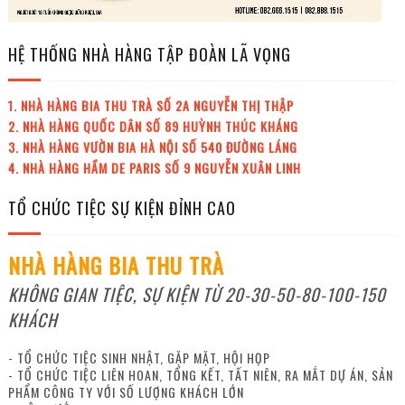
HỆ THỐNG NHÀ HÀNG TẬP ĐOÀN LÃ VỌNG
1. NHÀ HÀNG BIA THU TRÀ SỐ 2A NGUYỄN THỊ THẬP
2. NHÀ HÀNG QUỐC DÂN SỐ 89 HUỲNH THÚC KHÁNG
3. NHÀ HÀNG VƯỜN BIA HÀ NỘI SỐ 540 ĐƯỜNG LÁNG
4. NHÀ HÀNG HẦM DE PARIS SỐ 9 NGUYỄN XUÂN LINH
TỔ CHỨC TIỆC SỰ KIỆN ĐỈNH CAO
NHÀ HÀNG BIA THU TRÀ
KHÔNG GIAN TIỆC, SỰ KIỆN TỪ 20-30-50-80-100-150
KHÁCH
- TỔ CHỨC TIỆC SINH NHẬT, GẶP MẶT, HỘI HỌP
- TỔ CHỨC TIỆC LIÊN HOAN, TỔNG KẾT, TẤT NIÊN, RA MẮT DỰ ÁN, SẢN
PHẨM CÔNG TY VỚI SỐ LƯỢNG KHÁCH LỚN