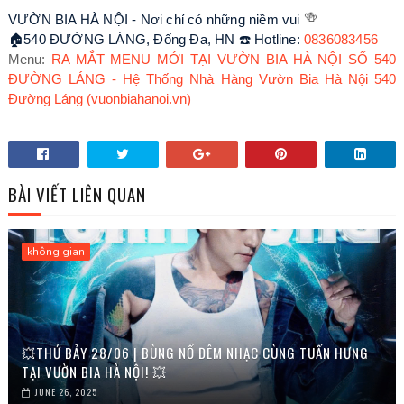
🍻
VƯỜN BIA HÀ NỘI - Nơi chỉ có những niềm vui
🏠540 ĐƯỜNG LÁNG, Đống Đa, HN
☎️ Hotline:
0836083456
Menu:
RA MẮT MENU MỚI TẠI VƯỜN BIA HÀ NỘI SỐ 540
ĐƯỜNG LÁNG - Hệ Thống Nhà Hàng Vườn Bia Hà Nội 540
Đường Láng (vuonbiahanoi.vn)
BÀI VIẾT LIÊN QUAN
không gian
💥THỨ BẢY 28/06 | BÙNG NỔ ĐÊM NHẠC CÙNG TUẤN HƯNG
TẠI VƯỜN BIA HÀ NỘI! 💥
JUNE 26, 2025