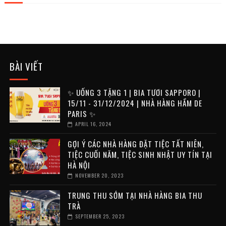
BÀI VIẾT
✨ UỐNG 3 TẶNG 1 | BIA TƯƠI SAPPORO |
15/11 - 31/12/2024 | NHÀ HÀNG HẦM DE
PARIS ✨
APRIL 16, 2024
GỢI Ý CÁC NHÀ HÀNG ĐẶT TIỆC TẤT NIÊN,
TIỆC CUỐI NĂM, TIỆC SINH NHẬT UY TÍN TẠI
HÀ NỘI
NOVEMBER 20, 2023
TRUNG THU SỚM TẠI NHÀ HÀNG BIA THU
TRÀ
SEPTEMBER 25, 2023