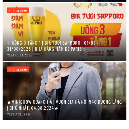
không gian
✨ UỐNG 3 TẶNG 1 | BIA TƯƠI SAPPORO | 01/08 -
31/08/2025 | NHÀ HÀNG HẦM DE PARIS ✨
APRIL 01, 2025
không gian
🔥MINISHOW QUANG HÀ | VƯỜN BIA HÀ NỘI 540 ĐƯỜNG LÁNG
| CHỦ NHẬT, 04.08.2024🔥
JULY 29, 2024