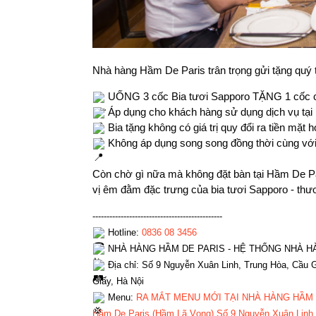
Nhà hàng Hầm De Paris trân trọng gửi tặng quý 
UỐNG 3 cốc Bia tươi Sapporo TẶNG 1 cốc c
Áp dụng cho khách hàng sử dụng dịch vụ tại
Bia tặng không có giá trị quy đổi ra tiền mặt
Không áp dụng song song đồng thời cùng với
Còn chờ gì nữa mà không đặt bàn tại Hầm De P
vị êm đằm đặc trưng của bia tươi Sapporo - thươ
----------------------------------------------
Hotline:
0836 08 3456
NHÀ HÀNG HẦM DE PARIS - HỆ THỐNG NHÀ H
Địa chỉ: Số 9 Nguyễn Xuân Linh, Trung Hòa, Cầu G
Giấy, Hà Nội
Menu:
RA MẮT MENU MỚI TẠI NHÀ HÀNG HẦM D
Hầm De Paris (Hầm Lã Vọng) Số 9 Nguyễn Xuân Linh