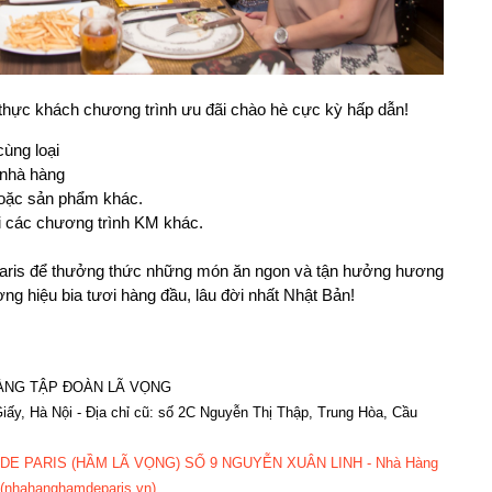
thực khách chương trình ưu đãi chào hè cực kỳ hấp dẫn!
ùng loại
 nhà hàng
 hoặc sản phẩm khác.
 các chương trình KM khác.
aris để thưởng thức những món ăn ngon và tận hưởng hương
ng hiệu bia tươi hàng đầu, lâu đời nhất Nhật Bản!
ÀNG TẬP ĐOÀN LÃ VỌNG
iấy, Hà Nội - Địa chỉ cũ: số 2C Nguyễn Thị Thập, Trung Hòa, Cầu
E PARIS (HẦM LÃ VỌNG) SỐ 9 NGUYỄN XUÂN LINH - Nhà Hàng
(nhahanghamdeparis.vn)