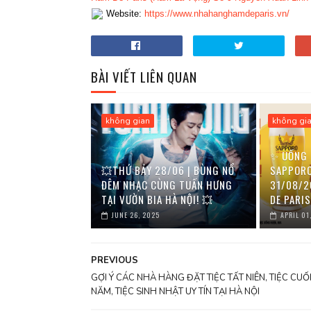
Website:
https://www.nhahanghamdeparis.vn/
BÀI VIẾT LIÊN QUAN
không gian
không gi
✨ UỐNG 3
💥THỨ BẢY 28/06 | BÙNG NỔ
SAPPORO 
ĐÊM NHẠC CÙNG TUẤN HƯNG
31/08/2
TẠI VƯỜN BIA HÀ NỘI! 💥
DE PARI
JUNE 26, 2025
APRIL 01
PREVIOUS
GỢI Ý CÁC NHÀ HÀNG ĐẶT TIỆC TẤT NIÊN, TIỆC CUỐ
NĂM, TIỆC SINH NHẬT UY TÍN TẠI HÀ NỘI