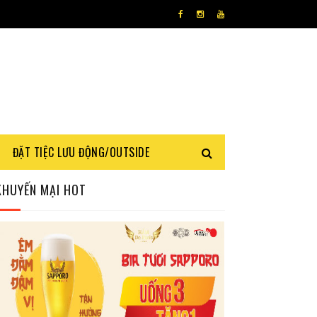
ĐẶT TIỆC LƯU ĐỘNG/OUTSIDE
KHUYẾN MẠI HOT