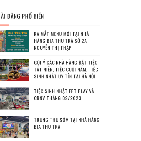
BÀI ĐĂNG PHỔ BIẾN
RA MẮT MENU MỚI TẠI NHÀ
HÀNG BIA THU TRÀ SỐ 2A
NGUYỄN THỊ THẬP
GỢI Ý CÁC NHÀ HÀNG ĐẶT TIỆC
TẤT NIÊN, TIỆC CUỐI NĂM, TIỆC
SINH NHẬT UY TÍN TẠI HÀ NỘI
TIỆC SINH NHẬT FPT PLAY VÀ
CBNV THÁNG 09/2023
TRUNG THU SỚM TẠI NHÀ HÀNG
BIA THU TRÀ