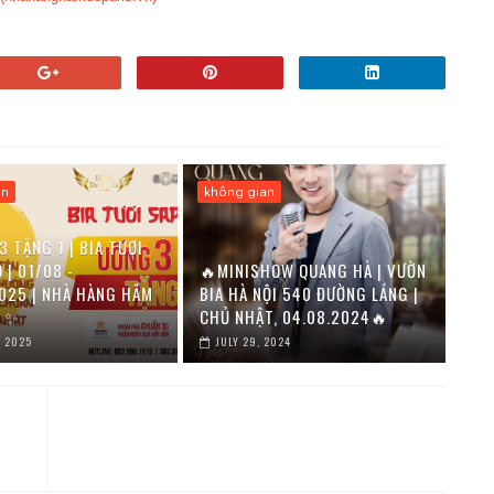
an
không gian
 TẶNG 1 | BIA TƯƠI
| 01/08 -
🔥MINISHOW QUANG HÀ | VƯỜN
025 | NHÀ HÀNG HẦM
BIA HÀ NỘI 540 ĐƯỜNG LÁNG |
S ✨
CHỦ NHẬT, 04.08.2024🔥
, 2025
JULY 29, 2024
I