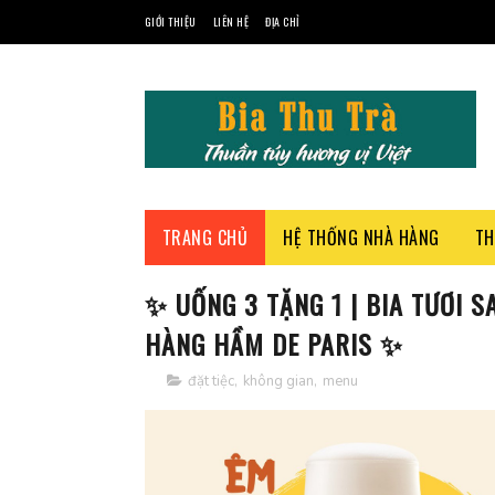
GIỚI THIỆU
LIÊN HỆ
ĐỊA CHỈ
TRANG CHỦ
HỆ THỐNG NHÀ HÀNG
TH
✨ UỐNG 3 TẶNG 1 | BIA TƯƠI SA
HÀNG HẦM DE PARIS ✨
đặt tiệc
,
không gian
,
menu