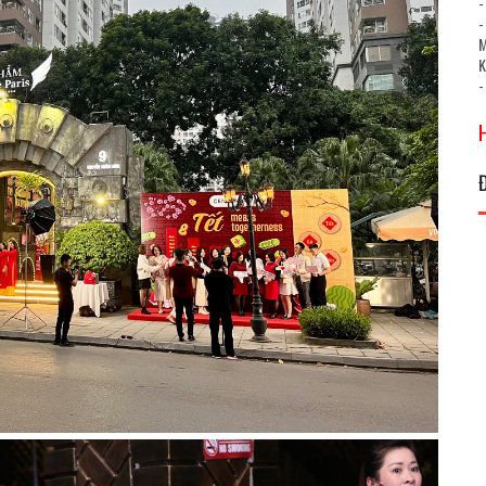
-
-
M
-