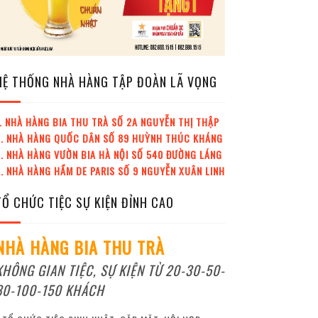
HỆ THỐNG NHÀ HÀNG TẬP ĐOÀN LÃ VỌNG
. NHÀ HÀNG BIA THU TRÀ SỐ 2A NGUYỄN THỊ THẬP
2. NHÀ HÀNG QUỐC DÂN SỐ 89 HUỲNH THÚC KHÁNG
. NHÀ HÀNG VƯỜN BIA HÀ NỘI SỐ 540 ĐƯỜNG LÁNG
. NHÀ HÀNG HẦM DE PARIS SỐ 9 NGUYỄN XUÂN LINH
TỔ CHỨC TIỆC SỰ KIỆN ĐỈNH CAO
NHÀ HÀNG BIA THU TRÀ
KHÔNG GIAN TIỆC, SỰ KIỆN TỪ 20-30-50-
80-100-150 KHÁCH