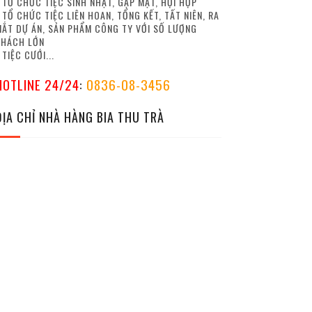
 TỔ CHỨC TIỆC SINH NHẬT, GẶP MẶT, HỘI HỌP
 TỔ CHỨC TIỆC LIÊN HOAN, TỔNG KẾT, TẤT NIÊN, RA
ẮT DỰ ÁN, SẢN PHẨM CÔNG TY VỚI SỐ LƯỢNG
KHÁCH LỚN
 TIỆC CƯỚI...
HOTLINE 24/24
:
0836-08-3456
ĐỊA CHỈ NHÀ HÀNG BIA THU TRÀ